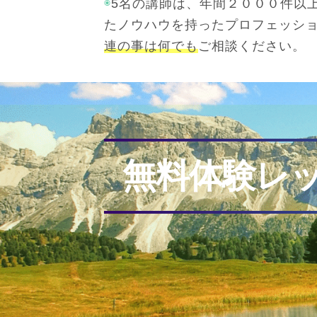
◉
5名の講師は、年間２０００件以
たノウハウを持ったプロフェッシ
連の事は何でも
ご相談ください。
無料体験レ