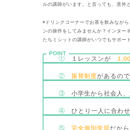
ルの講師がいます。と言っても、意外
◉ドリンクコーナーでお茶を飲みなが
ンの操作をしてみませんか？インター
たちミシットの講師がいつでもサポー
POINT
①
１レッスンが
1,
②
振替制度
があるので
③
小学生から社会人
④
ひとり一人に合わ
⑤
完全個別学習
だから