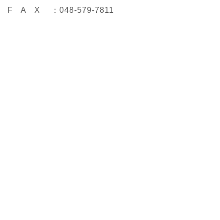
F A X ：048-579-7811