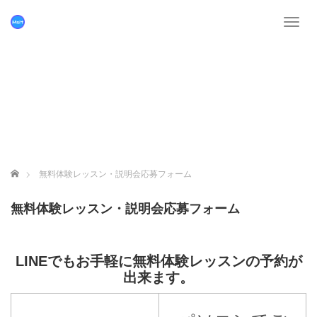
T
o
g
g
l
e
n
a
v
i
g
ホーム
無料体験レッスン・説明会応募フォーム
a
t
無料体験レッスン・説明会応募フォーム
i
o
n
LINEでもお手軽に無料体験レッスンの予約が
出来ます。