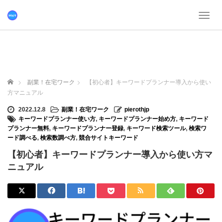
T
o
g
g
l
e
n
ホーム
副業！在宅ワーク
【初心者】キーワードプランナー導入から使い
a
方マニュアル
v
i
2022.12.8
副業！在宅ワーク
pierothjp
g
キーワードプランナー使い方
,
キーワードプランナー始め方
,
キーワード
a
プランナー無料
,
キーワードプランナー登録
,
キーワード検索ツール
,
検索ワ
t
ード調べる
,
検索数調べ方
,
競合サイトキーワード
i
【初心者】キーワードプランナー導入から使い方マ
o
n
ニュアル