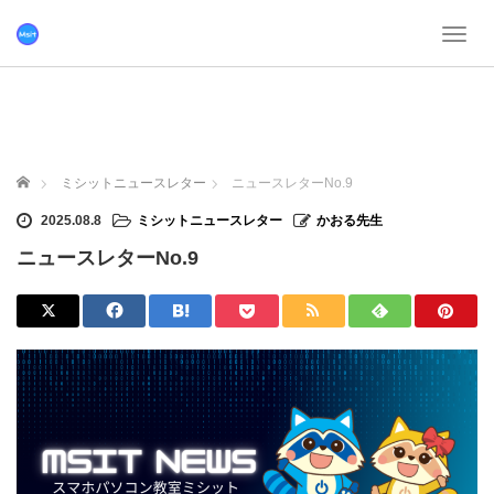
T
o
g
g
l
e
n
ホーム
ミシットニュースレター
ニュースレターNo.9
a
v
2025.08.8
ミシットニュースレター
かおる先生
i
ニュースレターNo.9
g
a
t
i
o
n