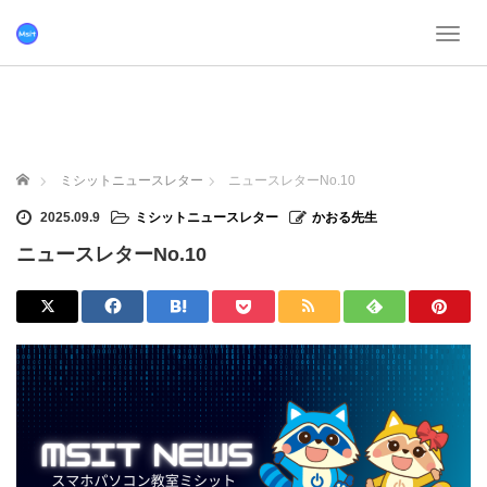
T
o
g
g
l
e
n
ホーム
ミシットニュースレター
ニュースレターNo.10
a
v
2025.09.9
ミシットニュースレター
かおる先生
i
ニュースレターNo.10
g
a
t
i
o
n