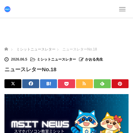
T
o
g
g
l
e
n
ホーム
ミシットニュースレター
ニュースレターNo.18
a
v
2026.06.5
ミシットニュースレター
かおる先生
i
ニュースレターNo.18
g
a
t
i
o
n