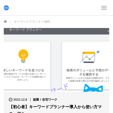
T
o
g
ホーム
キーワードプランナー無料
g
l
e
n
a
v
i
g
a
t
i
o
n
2022.12.8
副業！在宅ワーク
【初心者】キーワードプランナー導入から使い方マ