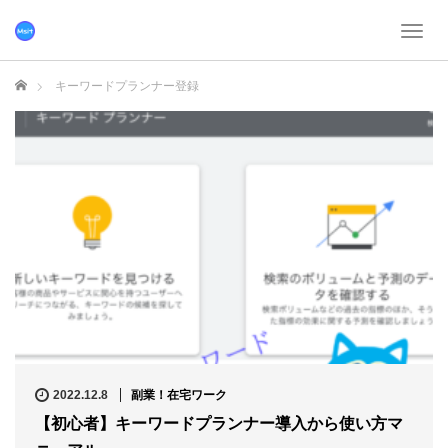
T
o
g
ホーム
キーワードプランナー登録
g
l
e
n
a
v
i
g
a
t
i
o
n
2022.12.8
副業！在宅ワーク
【初心者】キーワードプランナー導入から使い方マ