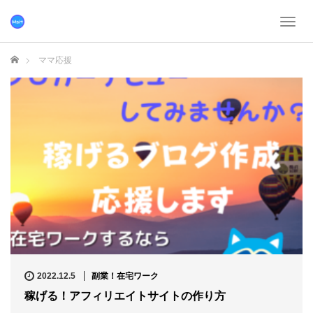
T
o
g
ホーム
ママ応援
g
l
e
n
a
v
i
g
a
t
i
o
n
2022.12.5
副業！在宅ワーク
稼げる！アフィリエイトサイトの作り方