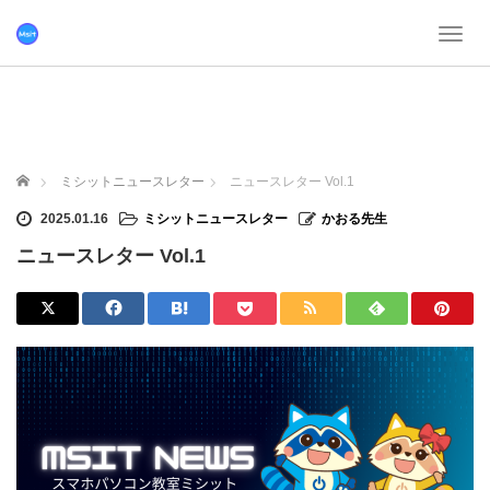
T
o
g
g
l
e
n
ホーム
ミシットニュースレター
ニュースレター Vol.1
a
v
2025.01.16
ミシットニュースレター
かおる先生
i
ニュースレター Vol.1
g
a
t
i
o
n