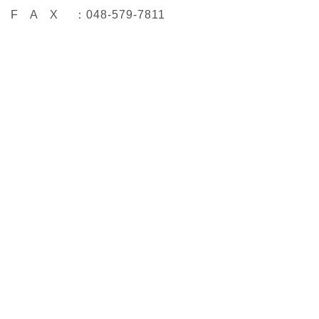
F A X ：048-579-7811