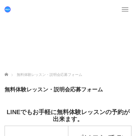
T
o
g
g
l
e
n
a
v
i
g
ホーム
無料体験レッスン・説明会応募フォーム
a
t
無料体験レッスン・説明会応募フォーム
i
o
n
LINEでもお手軽に無料体験レッスンの予約が
出来ます。