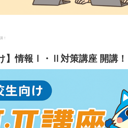
講！
け】情報Ⅰ・Ⅱ対策講座 開講！