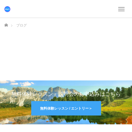
T
o
g
ホーム
ブログ
g
l
e
n
a
v
i
g
a
t
i
o
無料体験レッスン・説明会のお申込みはこちら
n
無料体験レッスン / エントリー＞