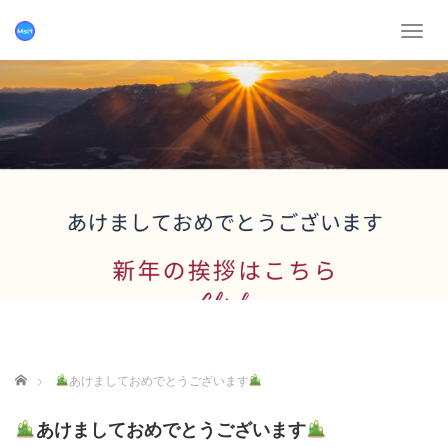
T
o
g
g
l
e
n
a
v
i
g
a
t
i
o
n
ホーム
あけましておめでとうございます
あけましておめでとうございます