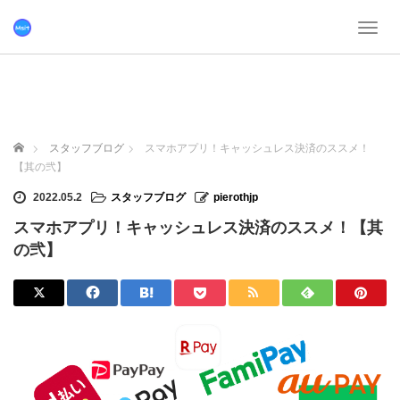
T
o
g
g
l
e
n
ホーム
スタッフブログ
スマホアプリ！キャッシュレス決済のススメ！
a
【其の弐】
v
i
2022.05.2
スタッフブログ
pierothjp
g
スマホアプリ！キャッシュレス決済のススメ！【其
a
t
の弐】
i
o
n